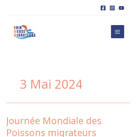
Aller
au
contenu
3 Mai 2024
Journée Mondiale des
Journée
Mondiale
Poissons migrateurs
des