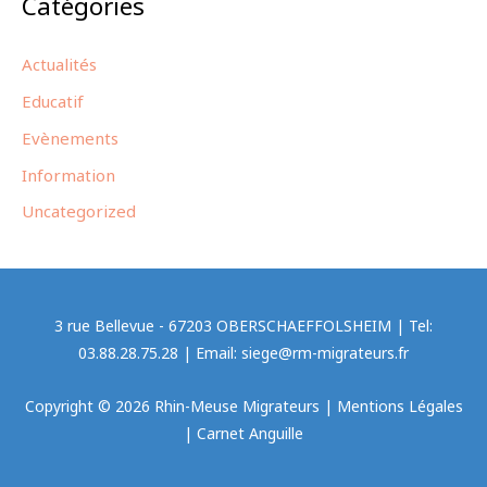
Catégories
Actualités
Educatif
Evènements
Information
Uncategorized
3 rue Bellevue - 67203 OBERSCHAEFFOLSHEIM | Tel:
03.88.28.75.28 | Email: siege@rm-migrateurs.fr
Copyright © 2026 Rhin-Meuse Migrateurs |
Mentions Légales
|
Carnet Anguille