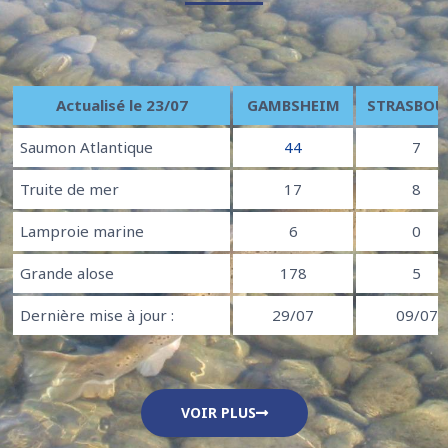
Actualisé le 23/07
GAMBSHEIM
STRASBOU
Saumon Atlantique
44
7
Truite de mer
17
8
Lamproie marine
6
0
Grande alose
178
5
Dernière mise à jour :
29/07
09/07
VOIR PLUS