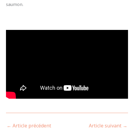
saumon.
←
Article précédent
Article suivant
→